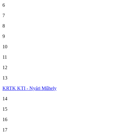
6
7
8
9
10
11
12
13
KRTK KTI - Nyári Műhely
14
15
16
17