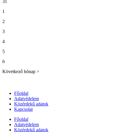
31
1
2
3
4
5
6
Következő hónap >
Főoldal
Adatvédelem
Közérdekű adatok
Kapcsolat
Főoldal
Adatvédelem
Közérdekű adatok