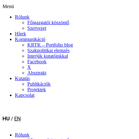
Menü
Rólunk
Főigazgatói köszöntő
Szervezet
Hírek
Kommunikáció
KRTK – Portfolio blog
Szakpolitikai elemzés
Interjúk kutatóinkkal
Facebook
X
Absztrakt
Kutatás
Publikációk
Projektek
Kapcsolat
HU
/
EN
Rólunk