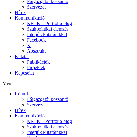
Főigazgatói köszöntő
Szervezet
Hírek
Kommunikáció
KRTK – Portfolio blog
Szakpolitikai elemzés
Interjúk kutatóinkkal
Facebook
X
Absztrakt
Kutatás
Publikációk
Projektek
Kapcsolat
Menü
Rólunk
Főigazgatói köszöntő
Szervezet
Hírek
Kommunikáció
KRTK – Portfolio blog
Szakpolitikai elemzés
Interjúk kutatóinkkal