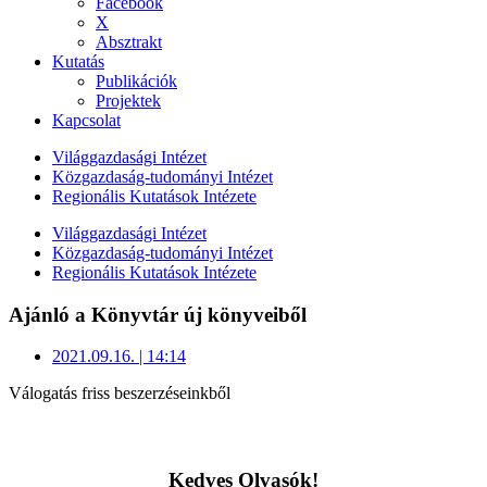
Facebook
X
Absztrakt
Kutatás
Publikációk
Projektek
Kapcsolat
Világgazdasági Intézet
Közgazdaság-tudományi Intézet
Regionális Kutatások Intézete
Világgazdasági Intézet
Közgazdaság-tudományi Intézet
Regionális Kutatások Intézete
Ajánló a Könyvtár új könyveiből
2021.09.16. | 14:14
Válogatás friss beszerzéseinkből
Kedves Olvasók!