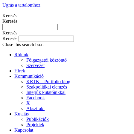
Ugrás a tartalomhoz
Keresés
Keresés
Keresés
Keresés
Close this search box.
Rólunk
Főigazgatói köszöntő
Szervezet
Hírek
Kommunikáció
KRTK – Portfolio blog
Szakpolitikai elemzés
Interjúk kutatóinkkal
Facebook
X
Absztrakt
Kutatás
Publikációk
Projektek
Kapcsolat