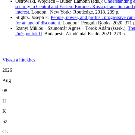
Ostrowski, Wojciech – Butler. Eamonn (eds.):
Understanding 
security in Central and Eastern Europe : Russia, transition and 
interest
. London, New York: Routledge, 2018. 239 p.
Stiglitz, Joseph E:
People, power, and profits : progressive capi
for an age of discontent
. London: Penguin Books, 2020. 371 
Szanyi Miklós – Szunomár Ágnes – Török Ádám (szerk.):
Tre
töréspontok II
. Budapest: Akadémiai Kiadó, 2021. 279 p.
Vissza a hírekhez
2026
Aug
08
H
K
Sz
Cs