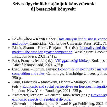
Szíves figyelmükbe ajánljuk könyvtárunk
új beszerzésű könyveit:
Békés Gábor – Kézdi Gábor:
Data analysis for business, econ
and policy
. Cambridge: Cambridge University Press, 2021. 71
Block, Sharon – Harris, Benjamin H. (eds.):
Inequality and the
market : the case for greater competition
. Washington: Brooki
Institution Press, 2021. 241 p.
Bost, François [et al.] (ed.):
Világgazdasági körkép
. Budapest:
Athéné Könyvkiadó, 2021. 425 p.
Cretì, Anna – Fontini, Fulvio:
Economics of electricity : market
competition and rules
. Cambridge: Cambridge University Pres
350 p.
Fauri, Francesca – Mantovani, Debora – Strangio, Donatella
(eds.):
Economic and social perspectives on European migratio
London; New York: Routledge, 2021. 235 p.
Kämmerer, Jörn Axel – Schäfer, Hans-Bernd (eds.):
Brexit : le
economic aspects of a political divorce.
Cheltenham; Northampton: Edward Elgar Publishing, 2021. 